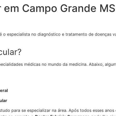
ar em Campo Grande M
Home
Sobre
Tratamentos
Estrutura
especialista no diagnóstico e tratamento de doenças vascu
cular?
pecialidades médicas no mundo da medicina. Abaixo, algu
eral
ular
estudo para se especializar na área. Após todos esses an