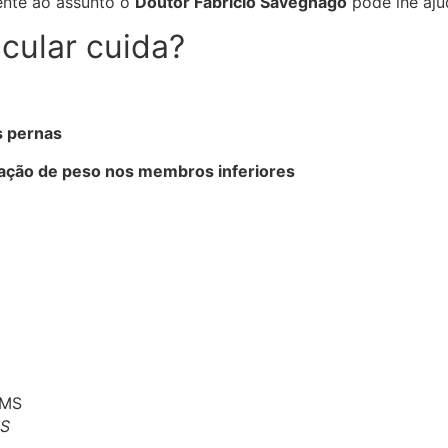
ente ao assunto o
Doutor Fabrício Savegnago
pode lhe aju
cular cuida?
s pernas
ação de peso nos membros inferiores
MS