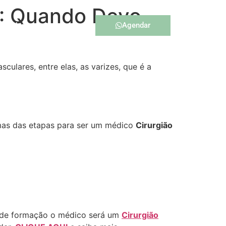
S: Quando Devo
Agendar
Blog
Contato
lares, entre elas, as varizes, que é a
mas das etapas para ser um médico
Cirurgião
os de formação o médico será um
Cirurgião